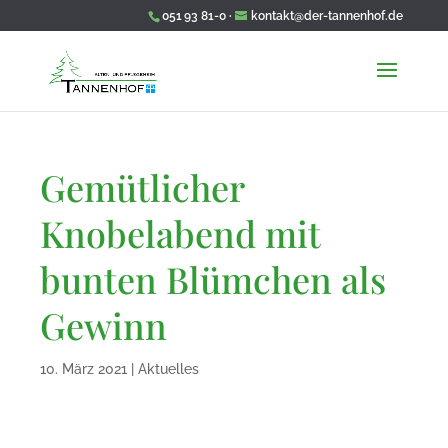
051 93 81-0 ·
kontakt@der-tannenhof.de
Wir wünschen Ihnen eine schöne Frühlingszeit!
Gemütlicher
Knobelabend mit
bunten Blümchen als
Gewinn
10. März 2021
|
Aktuelles