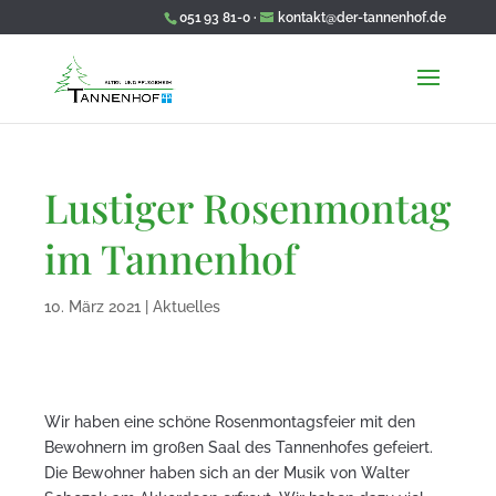
051 93 81-0 ·
kontakt@der-tannenhof.de
Wir wünschen Ihnen eine schöne Frühlingszeit!
Lustiger Rosenmontag
im Tannenhof
10. März 2021
|
Aktuelles
Wir haben eine schöne Rosenmontagsfeier mit den
Bewohnern im großen Saal des Tannenhofes gefeiert.
Die Bewohner haben sich an der Musik von Walter