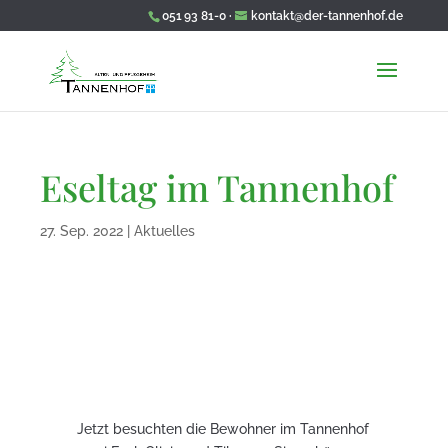
051 93 81-0 ·
kontakt@der-tannenhof.de
Wir wünschen Ihnen eine schöne Frühlingszeit!
Eseltag im Tannenhof
27. Sep. 2022
|
Aktuelles
Jetzt besuchten die Bewohner im Tannenhof